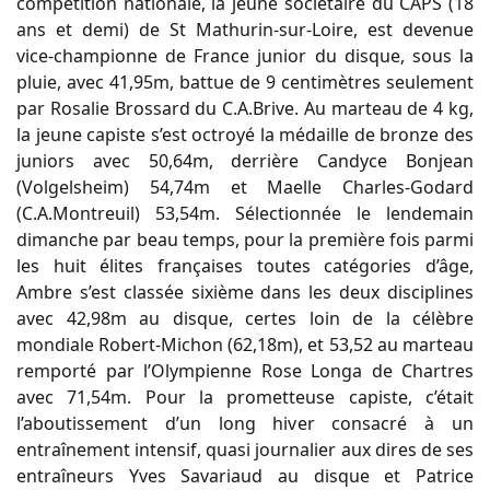
compétition nationale, la jeune sociétaire du CAPS (18
ans et demi) de St Mathurin-sur-Loire, est devenue
vice-championne de France junior du disque, sous la
pluie, avec 41,95m, battue de 9 centimètres seulement
par Rosalie Brossard du C.A.Brive. Au marteau de 4 kg,
la jeune capiste s’est octroyé la médaille de bronze des
juniors avec 50,64m, derrière Candyce Bonjean
(Volgelsheim) 54,74m et Maelle Charles-Godard
(C.A.Montreuil) 53,54m. Sélectionnée le lendemain
dimanche par beau temps, pour la première fois parmi
les huit élites françaises toutes catégories d’âge,
Ambre s’est classée sixième dans les deux disciplines
avec 42,98m au disque, certes loin de la célèbre
mondiale Robert-Michon (62,18m), et 53,52 au marteau
remporté par l’Olympienne Rose Longa de Chartres
avec 71,54m. Pour la prometteuse capiste, c’était
l’aboutissement d’un long hiver consacré à un
entraînement intensif, quasi journalier aux dires de ses
entraîneurs Yves Savariaud au disque et Patrice