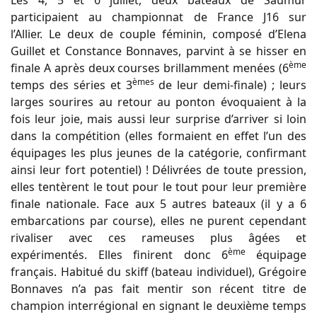
Les 4, 5 et 6 juillet, deux bateaux de Saumur
participaient au championnat de France J16 sur
l’Allier. Le deux de couple féminin, composé d’Elena
Guillet et Constance Bonnaves, parvint à se hisser en
ème
finale A après deux courses brillamment menées (6
èmes
temps des séries et 3
de leur demi-finale) ; leurs
larges sourires au retour au ponton évoquaient à la
fois leur joie, mais aussi leur surprise d’arriver si loin
dans la compétition (elles formaient en effet l’un des
équipages les plus jeunes de la catégorie, confirmant
ainsi leur fort potentiel) ! Délivrées de toute pression,
elles tentèrent le tout pour le tout pour leur première
finale nationale. Face aux 5 autres bateaux (il y a 6
embarcations par course), elles ne purent cependant
rivaliser avec ces rameuses plus âgées et
ème
expérimentés. Elles finirent donc 6
équipage
français. Habitué du skiff (bateau individuel), Grégoire
Bonnaves n’a pas fait mentir son récent titre de
champion interrégional en signant le deuxième temps