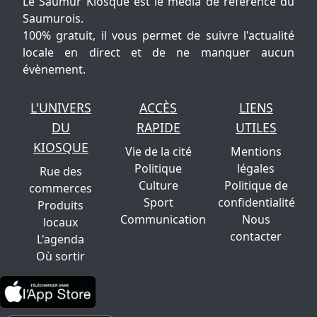
Le Saumur Kiosque est le média de référence du
Saumurois.
100% gratuit, il vous permet de suivre l'actualité
locale en direct et de ne manquer aucun
évènement.
L'UNIVERS
ACCÈS
LIENS
DU
RAPIDE
UTILES
KIOSQUE
Vie de la cité
Mentions
Politique
légales
Rue des
Culture
Politique de
commerces
Sport
confidentialité
Produits
Communication
Nous
locaux
contacter
L'agenda
Où sortir