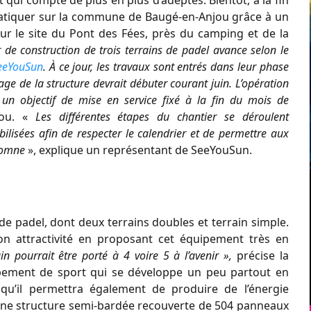
atiquer sur la commune de Baugé-en-Anjou grâce à un
r le site du Pont des Fées, près du camping et de la
r de construction de trois terrains de padel avance selon le
eeYouSun
. À ce jour, les travaux sont entrés dans leur phase
age de la structure devrait débuter courant juin. L’opération
un objectif de mise en service fixé à la fin du mois de
jou. «
Les différentes étapes du chantier se déroulent
lisées afin de respecter le calendrier et de permettre aux
utomne
», explique un représentant de SeeYouSun.
 de padel, dont deux terrains doubles et terrain simple.
 attractivité en proposant cet équipement très en
n pourrait être porté à 4 voire 5 à l’avenir »,
précise la
pement de sport qui se développe un peu partout en
isqu’il permettra également de produire de l’énergie
s une structure semi-bardée recouverte de 504 panneaux