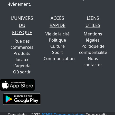
évènement.
L'UNIVERS
ACCÈS
LIENS
DU
RAPIDE
UTILES
KIOSQUE
Vie de la cité
Mentions
Politique
légales
Rue des
Culture
Politique de
commerces
Sport
confidentialité
Produits
Communication
Nous
locaux
contacter
L'agenda
Où sortir
Copyright | 2022
IGNIS Communication
Tous droits