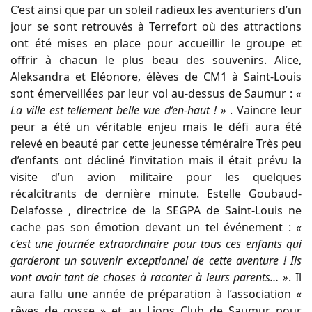
C’est ainsi que par un soleil radieux les aventuriers d’un
jour se sont retrouvés à Terrefort où des attractions
ont été mises en place pour accueillir le groupe et
offrir à chacun le plus beau des souvenirs. Alice,
Aleksandra et Eléonore, élèves de CM1 à Saint-Louis
sont émerveillées par leur vol au-dessus de Saumur :
«
La ville est tellement belle vue d’en-haut ! »
. Vaincre leur
peur a été un véritable enjeu mais le défi aura été
relevé en beauté par cette jeunesse téméraire Très peu
d’enfants ont décliné l’invitation mais il était prévu la
visite d’un avion militaire pour les quelques
récalcitrants de dernière minute. Estelle Goubaud-
Delafosse , directrice de la SEGPA de Saint-Louis ne
cache pas son émotion devant un tel événement :
«
c’est une journée extraordinaire pour tous ces enfants qui
garderont un souvenir exceptionnel de cette aventure ! Ils
vont avoir tant de choses à raconter à leurs parents… »
. Il
aura fallu une année de préparation à l’association «
rêves de gosse » et au Lions Club de Saumur pour