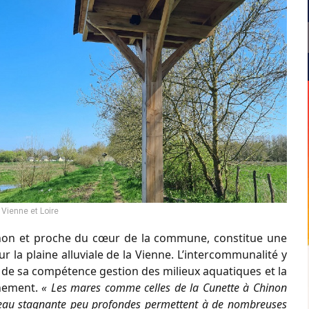
Vienne et Loire
Chinon et proche du cœur de la commune, constitue une
 la plaine alluviale de la Vienne. L’intercommunalité y
 de sa compétence gestion des milieux aquatiques et la
nnement.
« Les mares comme celles de la Cunette à Chinon
d’eau stagnante peu profondes permettent à de nombreuses