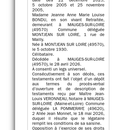
date des 22 décembre 2025,
5 octobre 2005 et 25 novembre
2005,
Madame Jeanne Anne Marie Louise
BONDU, en son vivant Retraitée,
demeurant à MAUGES-SUR-LOIRE
(49570) Commune déléguée
MONTJEAN SUR LOIRE, 1 rue de
Mailly.
Née à MONTJEAN SUR LOIRE (49570),
le 5 octobre 1930.
Célibataire.
Décédée à MAUGES-SUR-LOIRE
(49570), le 28 avril 2026.
A consenti un legs universel.
Consécutivement à son décès, ces
testaments ont fait l’objet d’un dépôt
aux termes du procès-verbal
d’ouverture et de description de
testaments reçu par Maître Jean-
Louis VERONNEAU, Notaire à MAUGES-
SUR-LOIRE (Maine-et-Loire) Commune
déléguée LA POMMERAYE (49620),
2 Allée Jean Monnet, le 18 mai 2026,
duquel il résulte que le légataire
remplit les conditions de sa saisine.
Opposition à l’exercice de ses droits