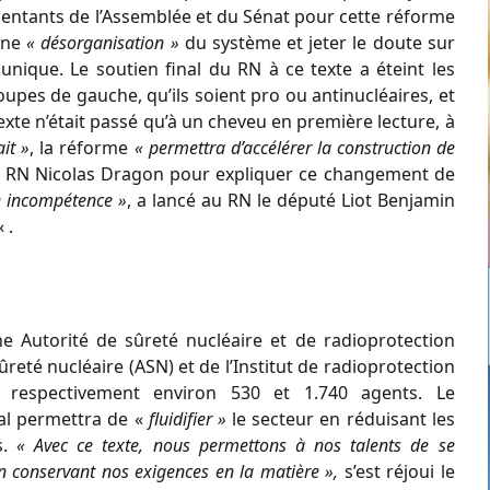
sentants de l’Assemblée et du Sénat pour cette réforme
 une
« désorganisation »
du système et jeter le doute sur
unique. Le soutien final du RN à ce texte a éteint les
es de gauche, qu’ils soient pro ou antinucléaires, et
exte n’était passé qu’à un cheveu en première lecture, à
it »
, la réforme
« permettra d’accélérer la construction de
puté RN Nicolas Dragon pour expliquer ce changement de
re incompétence »
, a lancé au RN le député Liot Benjamin
« .
ne Autorité de sûreté nucléaire et de radioprotection
reté nucléaire (ASN) et de l’Institut de radioprotection
t respectivement environ 530 et 1.740 agents. Le
al permettra de «
fluidifier »
le secteur en réduisant les
s.
« Avec ce texte, nous permettons à nos talents de se
en conservant nos exigences en la matière »,
s’est réjoui le