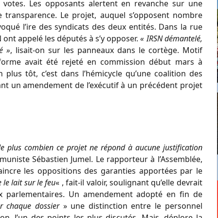
es votes. Les opposants alertent en revanche sur une
e transparence. Le projet, auquel s’opposent nombre
ovoqué l’ire des syndicats des deux entités. Dans la rue
N ont appelé les députés à s’y opposer.
« IRSN démantelé,
é »
, lisait-on sur les panneaux dans le cortège. Motif
a réforme avait été rejeté en commission début mars à
 plus tôt, c’est dans l’hémicycle qu’une coalition des
etant un amendement de l’exécutif à un précédent projet
e plus combien ce projet ne répond à aucune justification
muniste Sébastien Jumel. Le rapporteur à l’Assemblée,
vaincre les oppositions des garanties apportées par le
le lait sur le feu
« , fait-il valoir, soulignant qu’elle devrait
aux parlementaires. Un amendement adopté en fin de
r chaque dossier
» une distinction entre le personnel
on, l’un des points les plus discutés. Mais, déplore la