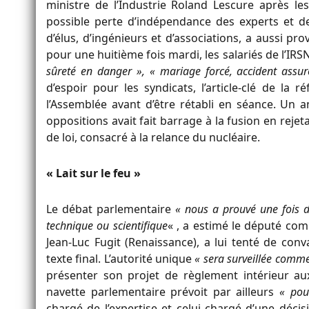
ministre de l’Industrie Roland Lescure après l
possible perte d’indépendance des experts et d
d’élus, d’ingénieurs et d’associations, a aussi pr
pour une huitième fois mardi, les salariés de l’IRS
sûreté en danger »,
« mariage forcé, accident assur
d’espoir pour les syndicats, l’article-clé de l
l’Assemblée avant d’être rétabli en séance. Un an
oppositions avait fait barrage à la fusion en rej
de loi, consacré à la relance du nucléaire.
« Lait sur le feu »
Le débat parlementaire
« nous a prouvé une fois d
technique ou scientifique
« , a estimé le député com
Jean-Luc Fugit (Renaissance), a lui tenté de con
texte final. L’autorité unique
« sera surveillée comme 
présenter son projet de règlement intérieur 
navette parlementaire prévoit par ailleurs
« pou
chargé de l’expertise et celui chargé d’une décisi