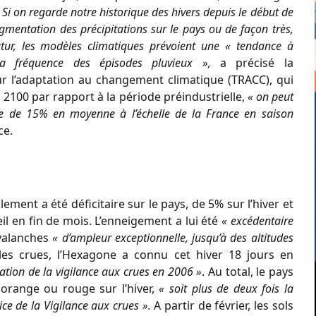
 Si on regarde notre historique des hivers depuis le début de
mentation des précipitations sur le pays ou de façon très,
utur, les modèles climatiques prévoient une « tendance à
 la fréquence des épisodes pluvieux »,
a précisé la
our l’adaptation au changement climatique (TRACC), qui
2100 par rapport à la période préindustrielle,
« on peut
dre de 15% en moyenne à l’échelle de la France en saison
ce.
ement a été déficitaire sur le pays, de 5% sur l’hiver et
il en fin de mois. L’enneigement a lui été
« excédentaire
avalanches
« d’ampleur exceptionnelle, jusqu’à des altitudes
s crues, l’Hexagone a connu cet hiver 18 jours en
éation de la vigilance aux crues en 2006 »
. Au total, le pays
orange ou rouge sur l’hiver,
« soit plus de deux fois la
ce de la Vigilance aux crues ».
A partir de février, les sols