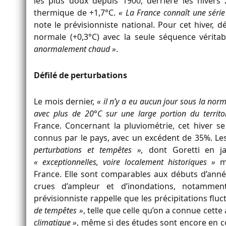
les plus doux depuis 1900, derrière les hivers
thermique de +1,7°C.
« La France connaît une séri
note le prévisionniste national. Pour cet hiver, 
normale (+0,3°C) avec la seule séquence vérita
anormalement chaud »
.
Défilé de perturbations
Le mois dernier,
« il n’y a eu aucun jour sous la no
avec plus de 20°C sur une large portion du territo
France. Concernant la pluviométrie, cet hiver s
connus par le pays, avec un excédent de 35%. Les
perturbations et tempêtes »,
dont Goretti en jan
« exceptionnelles, voire localement historiques »
ma
France. Elle sont comparables aux débuts d’ann
crues d’ampleur et d’inondations, notammen
prévisionniste rappelle que les précipitations flu
de tempêtes »
, telle que celle qu’on a connue cett
climatique »
, même si des études sont encore en co