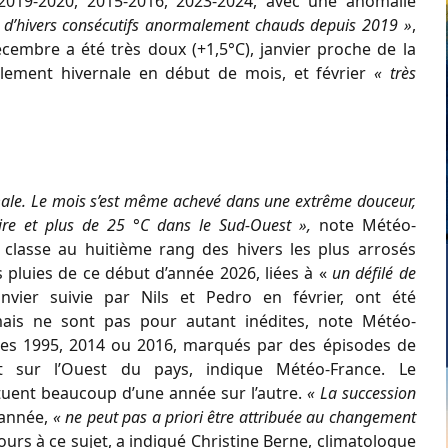
 2019-2020, 2015-2016, 2023-2024, avec une anomalie
e d’hivers consécutifs anormalement chauds depuis 2019 »
,
décembre a été très doux (+1,5°C), janvier proche de la
blement hivernale en début de mois, et février
« très
rmale. Le mois s’est même achevé dans une extrême douceur,
ire et plus de 25 °C dans le Sud-Ouest »,
note Météo-
e classe au huitième rang des hivers les plus arrosés
 pluies de ce début d’année 2026, liées à «
un défilé de
vier suivie par Nils et Pedro en février, ont été
is ne sont pas pour autant inédites, note Météo-
ées 1995, 2014 ou 2016, marqués par des épisodes de
t sur l’Ouest du pays, indique Météo-France. Le
ctuent beaucoup d’une année sur l’autre.
« La succession
e année,
« ne peut pas a priori être attribuée au changement
urs à ce sujet, a indiqué Christine Berne, climatologue