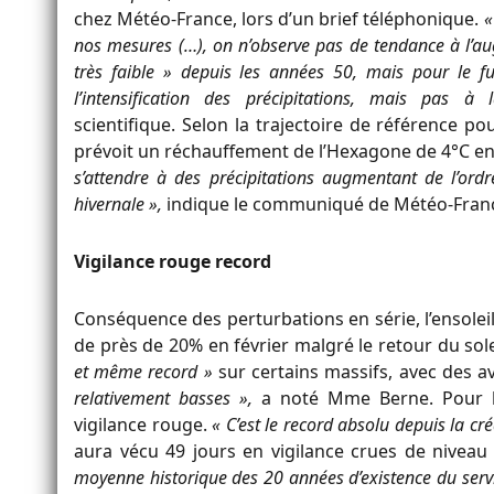
chez Météo-France, lors d’un brief téléphonique.
«
nos mesures (…), on n’observe pas de tendance à l’aug
très faible » depuis les années 50, mais pour le f
l’intensification des précipitations, mais pas à
scientifique. Selon la trajectoire de référence p
prévoit un réchauffement de l’Hexagone de 4°C en 
s’attendre à des précipitations augmentant de l’or
hivernale »,
indique le communiqué de Météo-Fran
Vigilance rouge record
Conséquence des perturbations en série, l’ensoleill
de près de 20% en février malgré le retour du sole
et même record »
sur certains massifs, avec des 
relativement basses »,
a noté Mme Berne. Pour le
vigilance rouge.
« C’est le record absolu depuis la cr
aura vécu 49 jours en vigilance crues de niveau 
moyenne historique des 20 années d’existence du servi