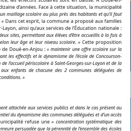
les effectifs scolaires sont en baisse. À Doué-en-
zaine d’années. Face à cette situation, la municipalité
un maillage scolaire au plus près des habitants et qu’il faut
. »
Dans cet esprit, la commune a proposé aux familles
ayon, ainsi qu’aux services de l’Éducation nationale :
eux sites, permettant aux élèves d’être accueillis à la fois à
lon leur âge et leur niveau scolaire. »
Cette proposition
e de Doué-en-Anjou :
« maintenir une offre scolaire sur la
t les effectifs et le dynamisme de l’école de Concourson-
e l’accueil périscolaire à Saint-Georges-sur-Layon et de la
nt aux enfants de chacune des 2 communes déléguées de
conditions. »
nt attachée aux services publics et dans le cas présent au
ssentiel du dynamisme des communes déléguées et d’un accès
municipalité refuse une
« concentration systématique des
 demeure persuadée que la pérennité de l’ensemble des écoles