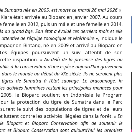
e de Sumatra née en 2005, est morte ce mardi 26 mai 2026 »
,
Kiara était arrivée au Bioparc en janvier 2007. Au cours
une femelle en 2012, puis un mâle et une femelle en 2014.
iés au grand âge. Son état a évolué ces derniers mois et elle
 attentive de l’équipe zoologique et vétérinaire »
, indique le
compagnon Bintang, né en 2009 et arrivé au Bioparc en
Les équipes poursuivent un suivi attentif de son
ette disparition.
« Au-delà de la présence des tigres au
u public à la conservation d’une espèce aujourd’hui gravement
dans le monde au début du XXe siècle, ils ne seraient plus
 tigres de Sumatra à l’état sauvage. Le braconnage, la
c les activités humaines restent les principales menaces pour
s 2005, le Bioparc soutient en Indonésie le Program
our la protection du tigre de Sumatra dans le Parc
urent le suivi des populations de tigres et de leurs
 luttent contre les activités illégales dans la forêt.
« En
 Bioparc et Bioparc Conservation afin de soutenir le
arc et Bioparc Conservation sont aujourd’hui les premiers