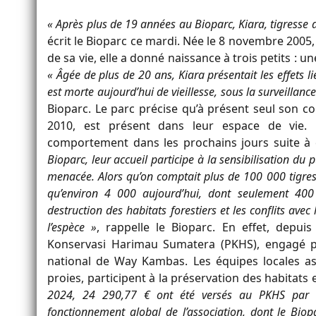
« Après plus de 19 années au Bioparc, Kiara, tigress
écrit le Bioparc ce mardi. Née le 8 novembre 2005, 
de sa vie, elle a donné naissance à trois petits : 
« Âgée de plus de 20 ans, Kiara présentait les effets l
est morte aujourd’hui de vieillesse, sous la surveillance
Bioparc. Le parc précise qu’à présent seul son 
2010, est présent dans leur espace de vie. 
comportement dans les prochains jours suite à c
Bioparc, leur accueil participe à la sensibilisation d
menacée. Alors qu’on comptait plus de 100 000 tigres 
qu’environ 4 000 aujourd’hui, dont seulement 400
destruction des habitats forestiers et les conflits ave
l’espèce »
, rappelle le Bioparc. En effet, depui
Konservasi Harimau Sumatera (PKHS), engagé p
national de Way Kambas. Les équipes locales ass
proies, participent à la préservation des habitats et
2024, 24 290,77 € ont été versés au PKHS par le
fonctionnement global de l’association, dont le Biop