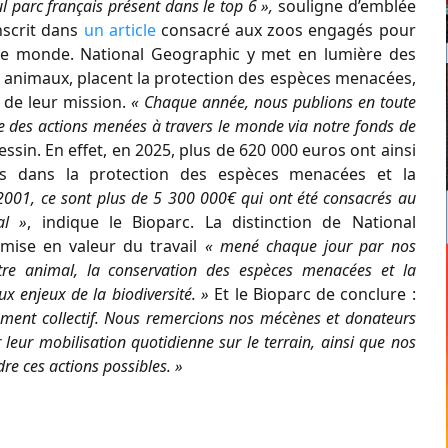
l parc français présent dans le top 6 »,
souligne d’emblée
inscrit dans
un article
consacré aux zoos engagés pour
s le monde. National Geographic y met en lumière des
s animaux, placent la protection des espèces menacées,
 de leur mission.
« Chaque année, nous publions en toute
e des actions menées à travers le monde via notre fonds de
essin. En effet, en 2025, plus de 620 000 euros ont ainsi
s dans la protection des espèces menacées et la
2001, ce sont plus de 5 300 000€ qui ont été consacrés au
al »
, indique le Bioparc. La distinction de National
mise en valeur du travail
« mené chaque jour par nos
être animal, la conservation des espèces menacées et la
ux enjeux de la biodiversité. »
Et le Bioparc de conclure :
gement collectif. Nous remercions nos mécènes et donateurs
r leur mobilisation quotidienne sur le terrain, ainsi que nos
re ces actions possibles. »