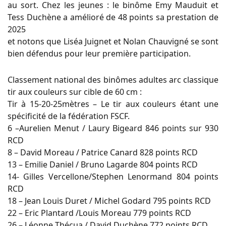
au sort. Chez les jeunes : le binôme Emy Mauduit et
Tess Duchène a amélioré de 48 points sa prestation de
2025
et notons que Liséa Juignet et Nolan Chauvigné se sont
bien défendus pour leur première participation.
Classement national des binômes adultes arc classique
tir aux couleurs sur cible de 60 cm :
Tir à 15-20-25mètres – Le tir aux couleurs étant une
spécificité de la fédération FSCF.
6 –Aurelien Menut / Laury Bigeard 846 points sur 930
RCD
8 – David Moreau / Patrice Canard 828 points RCD
13 – Emilie Daniel / Bruno Lagarde 804 points RCD
14- Gilles Vercellone/Stephen Lenormand 804 points
RCD
18 – Jean Louis Duret / Michel Godard 795 points RCD
22 – Eric Plantard /Louis Moreau 779 points RCD
26 – Léonne Thécua / David Duchène 772 points RCD