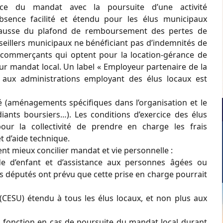
rcice du mandat avec la poursuite d’une activité
absence facilité et étendu pour les élus municipaux
, hausse du plafond de remboursement des pertes de
seillers municipaux ne bénéficiant pas d’indemnités de
u commerçants qui optent pour la location-gérance de
ur mandat local. Un label « Employeur partenaire de la
t aux administrations employant des élus locaux est
ré (aménagements spécifiques dans l’organisation et le
iants boursiers…). Les conditions d’exercice des élus
pour la collectivité de prendre en charge les frais
 d’aide technique.
nt mieux concilier mandat et vie personnelle :
de d’enfant et d’assistance aux personnes âgées ou
 députés ont prévu que cette prise en charge pourrait
(CESU) étendu à tous les élus locaux, et non plus aux
de fonction en cas de poursuite du mandat local durant