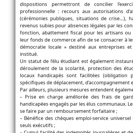
dispositions permettront de concilier l’exe
professionnelle : recours aux autorisations d’
(cérémonies publiques, situations de crise…)
revenus subies pour absences légales par les con
fonction, abattement fiscal pour les artisans o
leur fonds de commerce afin de se consacrer à le
démocratie locale » destiné aux entreprises e
institué.
Un statut de l’élu étudiant est également instau
déroulement de la scolarité, protection des étud
locaux handicapés sont facilitées (obligation 
spécifiques de déplacement, d’accompagnement et
Par ailleurs, plusieurs mesures entendent égaleme
– Prise en charge améliorée des frais de gar
handicapées engagés par les élus communaux. Les
se faire par un remboursement forfaitaire ;
– Bénéfice des chèques emploi-service universel 
seuls exécutifs ;
– Cumul facilité des indemnités journalières et 