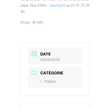
place. Plus d’infos :
www.trpl.fr
ou 02 41 75 35
40.
Photo : ©TRPL
DATE
08/08/2026
CATÉGORIE
Théâtre