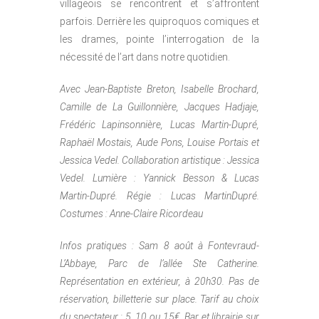
villageois se rencontrent et s’affrontent
parfois. Derrière les quiproquos comiques et
les drames, pointe l’interrogation de la
nécessité de l’art dans notre quotidien.
Avec Jean-Baptiste Breton, Isabelle Brochard,
Camille de La Guillonnière, Jacques Hadjaje,
Frédéric Lapinsonnière, Lucas Martin-Dupré,
Raphaël Mostais, Aude Pons, Louise Portais et
Jessica Vedel. Collaboration artistique : Jessica
Vedel. Lumière : Yannick Besson & Lucas
Martin-Dupré. Régie : Lucas MartinDupré.
Costumes : Anne-Claire Ricordeau
Infos pratiques : Sam 8 août à Fontevraud-
L’Abbaye, Parc de l’allée Ste Catherine.
Représentation en extérieur, à 20h30. Pas de
réservation, billetterie sur place. Tarif au choix
du spectateur : 5, 10 ou 15€. Bar et librairie sur