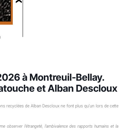
t 2026 à Montreuil-Bellay.
atouche et Alban Descloux
ons recyclées de Alban Descloux ne font plus qu’un lors de cette
aime observer l’étrangeté, l’ambivalence des rapports humains et la