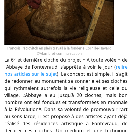
François Pétrovitch en plein travail à la fonderie Cornille-Havard
©Alambret-communication
e
La 6
et dernière cloche du projet « A toute volée » de
l’Abbaye de Fontevraud, s’apprête à voir le jour (
relire
nos articles sur le sujet
). Le concept est simple, il s’agit
de redonner au monument sa sonnerie et ses cloches
qui rythmaient autrefois la vie religieuse et celle du
village. L’Abbaye a eu jusqu’à 20 cloches, mais bon
nombre ont été fondues et transformées en monnaie
à la Révolution*. Dans sa volonté de promouvoir l’art
au sens large, il est proposé à des artistes ayant déjà
réalisé des résidences artistique à Fontevraud, de
décorer ces cloches. Un medium et une technique