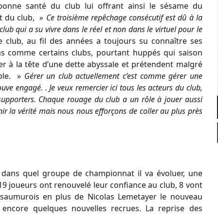
bonne santé du club lui offrant ainsi le sésame du
t du club,
» Ce troisième repêchage consécutif est dû à la
club qui a su vivre dans le réel et non dans le virtuel pour le
Le club, au fil des années a toujours su connaître ses
 Pas comme certains clubs, pourtant huppés qui saison
er à la tête d’une dette abyssale et prétendent malgré
uble. »
Gérer un club actuellement c’est comme gérer une
uve engagé. . Je veux remercier ici tous les acteurs du club,
s supporters. Chaque rouage du club a un rôle à jouer aussi
nir la vérité mais nous nous efforçons de coller au plus près
re dans quel groupe de championnat il va évoluer, une
 19 joueurs ont renouvelé leur confiance au club, 8 vont
s saumurois en plus de Nicolas Lemetayer le nouveau
r encore quelques nouvelles recrues. La reprise des