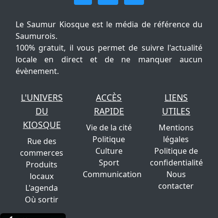
Le Saumur Kiosque est le média de référence du
Saumurois.
100% gratuit, il vous permet de suivre l'actualité
locale en direct et de ne manquer aucun
évènement.
L'UNIVERS
ACCÈS
LIENS
DU
RAPIDE
UTILES
KIOSQUE
Vie de la cité
Mentions
Politique
légales
Rue des
Culture
Politique de
commerces
Sport
confidentialité
Produits
Communication
Nous
locaux
contacter
L'agenda
Où sortir