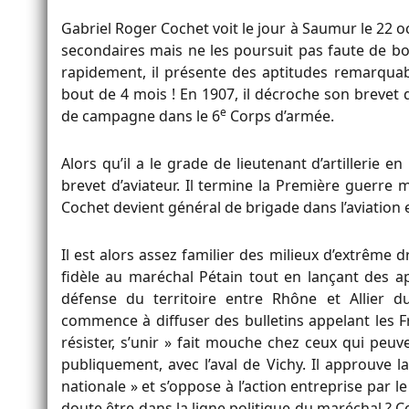
Gabriel Roger Cochet voit le jour à Saumur le 22 oc
secondaires mais ne les poursuit pas faute de bou
rapidement, il présente des aptitudes remarquable
bout de 4 mois ! En 1907, il décroche son brevet d
e
de campagne dans le 6
Corps d’armée.
Alors qu’il a le grade de lieutenant d’artillerie en 
brevet d’aviateur. Il termine la Première guerre m
Cochet devient général de brigade dans l’aviation 
Il est alors assez familier des milieux d’extrême d
fidèle au maréchal Pétain tout en lançant des app
défense du territoire entre Rhône et Allier d
commence à diffuser des bulletins appelant les Fra
résister, s’unir » fait mouche chez ceux qui peuv
publiquement, avec l’aval de Vichy. Il approuve 
nationale » et s’oppose à l’action entreprise par le
doute être dans la ligne politique du maréchal ? Cel