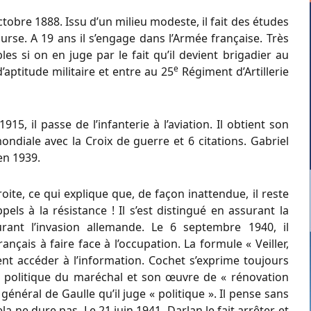
tobre 1888. Issu d’un milieu modeste, il fait des études
rse. A 19 ans il s’engage dans l’Armée française. Très
s si on en juge par le fait qu’il devient brigadier au
e
’aptitude militaire et entre au 25
Régiment d’Artillerie
1915, il passe de l’infanterie à l’aviation. Il obtient son
ondiale avec la Croix de guerre et 6 citations. Gabriel
en 1939.
roite, ce qui explique que, de façon inattendue, il reste
els à la résistance ! Il s’est distingué en assurant la
urant l’invasion allemande. Le 6 septembre 1940, il
nçais à faire face à l’occupation. La formule « Veiller,
ent accéder à l’information. Cochet s’exprime toujours
la politique du maréchal et son œuvre de « rénovation
 général de Gaulle qu’il juge « politique ». Il pense sans
a ne dure pas. Le 21 juin 1941, Darlan le fait arrêter et