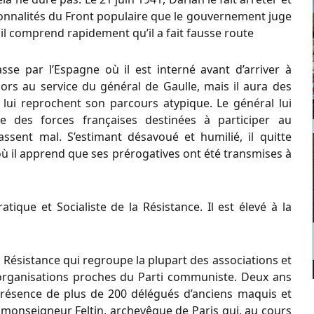
personnalités du Front populaire que le gouvernement juge
 il comprend rapidement qu’il a fait fausse route
se par l’Espagne où il est interné avant d’arriver à
lors au service du général de Gaulle, mais il aura des
ui lui reprochent son parcours atypique. Le général lui
e des forces françaises destinées à participer au
ssent mal. S’estimant désavoué et humilié, il quitte
où il apprend que ses prérogatives ont été transmises à
atique et Socialiste de la Résistance. Il est élevé à la
a Résistance qui regroupe la plupart des associations et
 organisations proches du Parti communiste. Deux ans
présence de plus de 200 délégués d’anciens maquis et
 monseigneur Feltin, archevêque de Paris qui, au cours