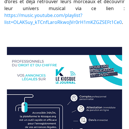
d’ores et déjà retrouver leurs morceaux et découvrir
leur univers musical via ce lien :
https://music.youtube.com/playlist?
list=OLAK5uy_kTCnfLaroRkwoJVr0rH1mKZGZSEFt1Ce0
.