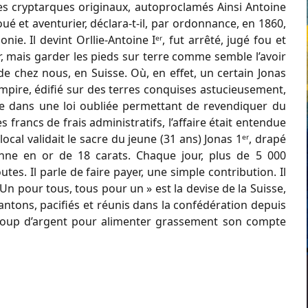
es cryptarques originaux, autoproclamés Ainsi Antoine
ué et aventurier, déclara-t-il, par ordonnance, en 1860,
e. Il devint Orllie-Antoine Iᵉʳ, fut arrêté, jugé fou et
r, mais garder les pieds sur terre comme semble l’avoir
e chez nous, en Suisse. Où, en effet, un certain Jonas
empire, édifié sur des terres conquises astucieusement,
lle dans une loi oubliée permettant de revendiquer du
 francs de frais administratifs, l’affaire était entendue
local validait le sacre du jeune (31 ans) Jonas 1ᵉʳ, drapé
nne en or de 18 carats. Chaque jour, plus de 5 000
es. Il parle de faire payer, une simple contribution. Il
« Un pour tous, tous pour un » est la devise de la Suisse,
cantons, pacifiés et réunis dans la confédération depuis
ucoup d’argent pour alimenter grassement son compte