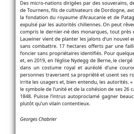
Des micro-nations dirigées par des souverains, d
de Tournens, fils de cultivateurs de Dordogne, avo
la fondation du royaume d’Araucanie et de Patagoni
expulsé par les autorités chiliennes. On peut rêve
compris le dernier-né des monarques, tout près d
Lauwiner vient de planter les jalons d’un nouvel 
sans combattre. 17 hectares offerts par une fai
foncier sans propriétaires identifiés. Pour quelques
et, en 2019, en l’église Nydegg de Berne, le clergé 
dans un costume royal et auréolé d’une couro
personnes traversent sa propriété et usent ses rout
irrite les usagers et, bien entendu, les autorités. 
le symbole de l’unité et de la cohésion de ses 26 
1848. Puisse l’intrus autoproclamé gagner bea
plutôt qu’un vilain contentieux.
Georges Chabrier