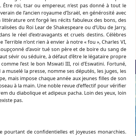
. Être roi, tsar ou empereur, n’est pas donné à tout le
erain de l’ancien royaume d’Israël, en générosité avec
 littérature ont forgé les récits fabuleux des bons, des
ralisées du Roi Lear de Shakespeare ou d’Ubu de Jarry,
ans le réel d’extravagants et cruels destins. Célèbres
 le Terrible n’ont rien à envier à notre « fou », Charles VI,
I, soupçonné d’avoir tué son père et de boire du sang de
ut sévir ou séduire, à défaut d’être le légataire propre
e, comme l’est le bon Mswati III, roi d’Eswatini. Fortuné,
 a muselé la presse, nomme ses députés, les juges, les
-jupe, mais impose chaque année aux jeunes filles de son
seau à la main. Une noble revue d’effectif pour vérifier
arem du diabolique et adipeux pacha. Loin des yeux, loin
existe pas.
te pourtant de confidentielles et joyeuses monarchies.