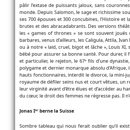
pâlir l’extase de puissants jaloux, sans couronnes
monde. Depuis Salomon, le sage et richissime souv
ses 700 épouses et 300 concubines, l’Histoire et la
brutes et des abracadabrants. Des versions théât
les « games of thrones » se sont souvent joués d
barbares, venus d’ailleurs, les Caligula, Attila, Ivan
ou à notre « laid, cruel, bigot et lâche », Louis X
bébé pour assurer sa bonne santé. Pour durer, il fa
et particulier, le rejeton, le 67ᵉ fils d’une dynasti
polygame et dernier monarque absolu d’Afrique, il
hauts fonctionnaires, interdit le divorce, la mini
royaume de défiler seins nus et court vêtues, un ro
leur virginité avant d’être élues et d’accéder au h
du cœur, le droit des femmes ne régresse pas. Il n’
Jonas Iᵉʳ berne la Suisse
Sombre tableau qui nous ferait oublier qu’il exis