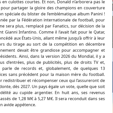
 en culottes courtes. Et non, Donald n’arborera pas le
e, pour partager la gloire des champions en couverture
on spéciale du blister de l’emblématique album Panini !
ée par la Fédération internationale de football, pour
ne sera plus, remplacé par Fanatics, sur décision de la
t Gianni Infantino. Comme il l’avait fait pour le Qatar,
oncédé aux États-Unis, allant même jusqu’à offrir à leur
, lors du tirage au sort de la compétition en décembre
événement devait être grandiose pour accompagner et
résidents. Ainsi, dans la version 2026 du Mondial, il y a
s d’entrées, plus de publicités, plus de droits TV et,
On parle de records et, globalement, de quelques 13
fices sans précédent pour la maison mère du football.
ur redistribuer et récompenser ceux qui l’assureront de
donte, dès 2027. Un pays égale un vote, quelle que soit
délité au cupide argentier. En huit ans, ses revenus
t passés de 1,28 M€ à 5,27 M€. Il sera reconduit dans ses
on avide appétence.