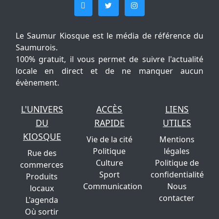
Le Saumur Kiosque est le média de référence du
Saumurois.
100% gratuit, il vous permet de suivre l'actualité
locale en direct et de ne manquer aucun
évènement.
L'UNIVERS
ACCÈS
LIENS
DU
RAPIDE
UTILES
KIOSQUE
Vie de la cité
Mentions
Politique
légales
Rue des
Culture
Politique de
commerces
Sport
confidentialité
Produits
Communication
Nous
locaux
contacter
L'agenda
Où sortir