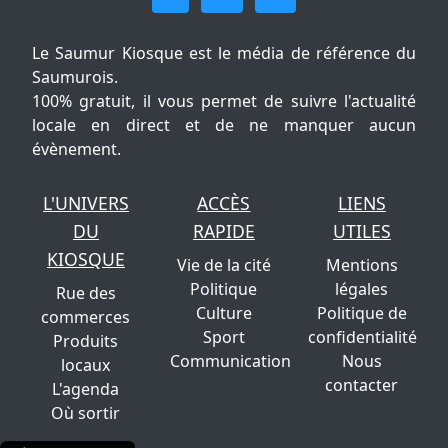
Le Saumur Kiosque est le média de référence du
Saumurois.
100% gratuit, il vous permet de suivre l'actualité
locale en direct et de ne manquer aucun
évènement.
L'UNIVERS
ACCÈS
LIENS
DU
RAPIDE
UTILES
KIOSQUE
Vie de la cité
Mentions
Politique
légales
Rue des
Culture
Politique de
commerces
Sport
confidentialité
Produits
Communication
Nous
locaux
contacter
L'agenda
Où sortir