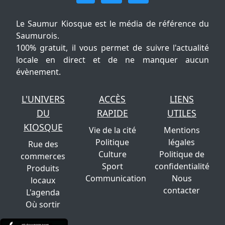
Le Saumur Kiosque est le média de référence du
Saumurois.
100% gratuit, il vous permet de suivre l'actualité
locale en direct et de ne manquer aucun
évènement.
L'UNIVERS
ACCÈS
LIENS
DU
RAPIDE
UTILES
KIOSQUE
Vie de la cité
Mentions
Politique
légales
Rue des
Culture
Politique de
commerces
Sport
confidentialité
Produits
Communication
Nous
locaux
contacter
L'agenda
Où sortir