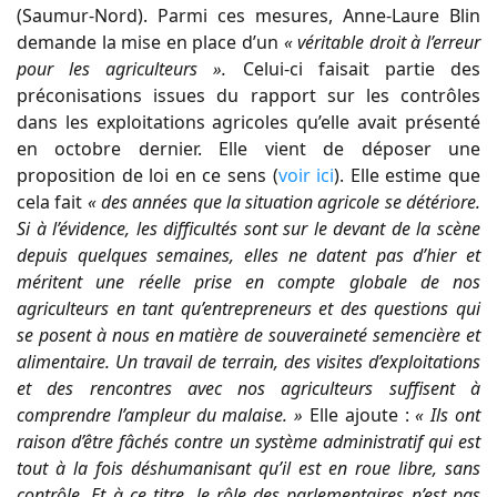
(Saumur-Nord). Parmi ces mesures, Anne-Laure Blin
demande la mise en place d’un
« véritable droit à l’erreur
pour les agriculteurs ».
Celui-ci faisait partie des
préconisations issues du rapport sur les contrôles
dans les exploitations agricoles qu’elle avait présenté
en octobre dernier. Elle vient de déposer une
proposition de loi en ce sens (
voir ici
). Elle estime que
cela fait
« d
es années que la situation agricole se détériore.
Si à l’évidence, les difficultés sont sur le devant de la scène
depuis quelques semaines, elles ne datent pas d’hier et
méritent une réelle prise en compte globale de nos
agriculteurs en tant qu’entrepreneurs et des questions qui
se posent à nous en matière de souveraineté semencière et
alimentaire. Un travail de terrain, des visites d’exploitations
et des rencontres avec nos agriculteurs suffisent à
comprendre l’ampleur du malaise. »
Elle ajoute :
« Ils ont
raison d’être fâchés contre un système administratif qui est
tout à la fois déshumanisant qu’il est en roue libre, sans
contrôle. Et à ce titre, le rôle des parlementaires n’est pas