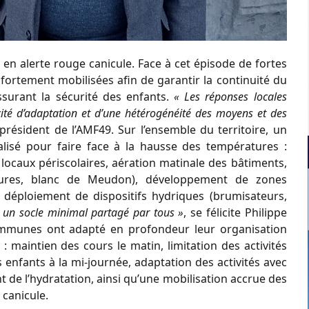
é en alerte rouge canicule. Face à cet épisode de fortes
ortement mobilisées afin de garantir la continuité du
assurant la sécurité des enfants.
« Les réponses locales
cité d’adaptation et d’une hétérogénéité des moyens et des
 président de l’AMF49. Sur l’ensemble du territoire, un
alisé pour faire face à la hausse des températures :
s locaux périscolaires, aération matinale des bâtiments,
ertures, blanc de Meudon), développement de zones
t déploiement de dispositifs hydriques (brumisateurs,
i un socle minimal partagé par tous »
, se félicite Philippe
ommunes ont adapté en profondeur leur organisation
: maintien des cours le matin, limitation des activités
es enfants à la mi-journée, adaptation des activités avec
 de l’hydratation, ainsi qu’une mobilisation accrue des
 canicule.