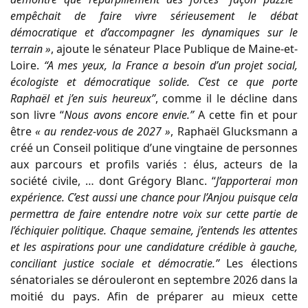
empêchait de faire vivre sérieusement le débat
démocratique et d’accompagner les dynamiques sur le
terrain »
, ajoute le sénateur Place Publique de Maine-et-
Loire.
“A mes yeux, la France a besoin d’un projet social,
écologiste et démocratique solide. C’est ce que porte
Raphaël et j’en suis heureux”
, comme il le décline dans
son livre “
Nous avons encore envie.”
A cette fin et pour
être
« au rendez-vous de 2027 »
, Raphaël Glucksmann a
créé un Conseil politique d’une vingtaine de personnes
aux parcours et profils variés : élus, acteurs de la
société civile, … dont Grégory Blanc. “
J’apporterai mon
expérience. C’est aussi une chance pour l’Anjou puisque cela
permettra de faire entendre notre voix sur cette partie de
l’échiquier politique. Chaque semaine, j’entends les attentes
et les aspirations pour une candidature crédible à gauche,
conciliant justice sociale et démocratie.”
Les élections
sénatoriales se dérouleront en septembre 2026 dans la
moitié du pays. Afin de préparer au mieux cette