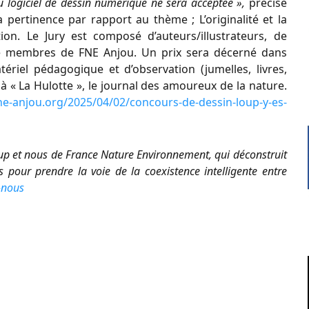
ou logiciel de dessin numérique ne sera acceptée »,
précise
a pertinence par rapport au thème ; L’originalité et la
ation. Le Jury est composé d’auteurs/illustrateurs, de
e de membres de FNE Anjou. Un prix sera décerné dans
ériel pédagogique et d’observation (jumelles, livres,
 « La Hulotte », le journal des amoureux de la nature.
fne-anjou.org/2025/04/02/concours-de-dessin-loup-y-es-
Loup et nous de France Nature Environnement, qui déconstruit
s pour prendre la voie de la coexistence intelligente entre
t-nous