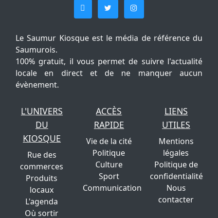
Le Saumur Kiosque est le média de référence du
Saumurois.
100% gratuit, il vous permet de suivre l'actualité
locale en direct et de ne manquer aucun
évènement.
L'UNIVERS
ACCÈS
LIENS
DU
RAPIDE
UTILES
KIOSQUE
Vie de la cité
Mentions
Politique
légales
Rue des
Culture
Politique de
commerces
Sport
confidentialité
Produits
Communication
Nous
locaux
contacter
L'agenda
Où sortir