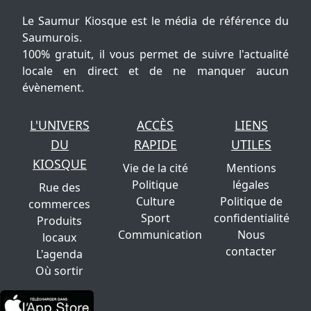
Le Saumur Kiosque est le média de référence du
Saumurois.
100% gratuit, il vous permet de suivre l'actualité
locale en direct et de ne manquer aucun
évènement.
L'UNIVERS
ACCÈS
LIENS
DU
RAPIDE
UTILES
KIOSQUE
Vie de la cité
Mentions
Politique
légales
Rue des
Culture
Politique de
commerces
Sport
confidentialité
Produits
Communication
Nous
locaux
contacter
L'agenda
Où sortir