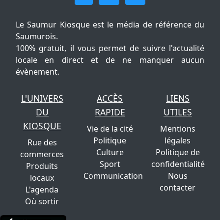
Le Saumur Kiosque est le média de référence du
Saumurois.
100% gratuit, il vous permet de suivre l'actualité
locale en direct et de ne manquer aucun
évènement.
L'UNIVERS
ACCÈS
LIENS
DU
RAPIDE
UTILES
KIOSQUE
Vie de la cité
Mentions
Politique
légales
Rue des
Culture
Politique de
commerces
Sport
confidentialité
Produits
Communication
Nous
locaux
contacter
L'agenda
Où sortir