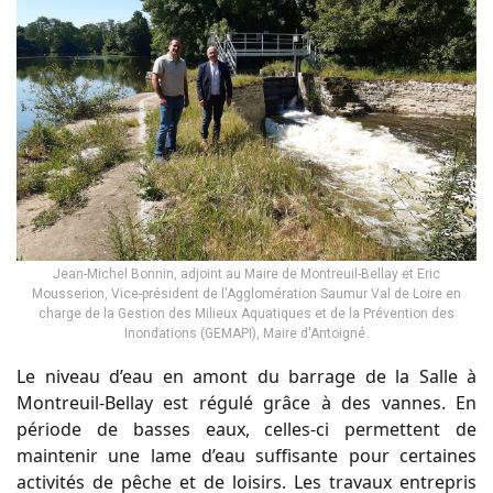
Jean-Michel Bonnin, adjoint au Maire de Montreuil-Bellay et Eric
Mousserion, Vice-président de l'Agglomération Saumur Val de Loire en
charge de la Gestion des Milieux Aquatiques et de la Prévention des
Inondations (GEMAPI), Maire d'Antoigné.
Le niveau d’eau en amont du barrage de la Salle à
Montreuil-Bellay est régulé grâce à des vannes. En
période de basses eaux, celles-ci permettent de
maintenir une lame d’eau suffisante pour certaines
activités de pêche et de loisirs. Les travaux entrepris