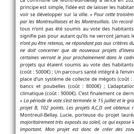
La commune de Montreuil-Bellay a lancé en 2025
principe est simple, l’idée est de laisser les habit
voir se développer sur la ville.
« Pour cette troisièm
par les Montreuillaises et les Montreuillais. Un record
tous n’ont pas été soumis au vote des habitants 
signifie pas pour autant qu’ils ne verront jamais le
n’ont pu être retenus, ne répondant pas aux critères du
ne doit concerner que de nouveaux projets d’invest
certaines verront le jour prochainement dans le cad
projets qui étaient soumis au vote des habitants
(coût : 5000€) ; Un parcours santé intégré à l’env
place d’un système de collecte de mégots (coût :
bancs et poubelles (coût : 8000€) ; L’adaptat
climatique (coût : 9000€). C’est finalement ce dern
« La période de vote s’est terminée le 15 juillet et le 
projet B, 102 points. Les projets A,C,D ont obtenus 
Montreuil-Bellay. Lucie, porteuse du projet laur
majoritairement très exposés au soleil, ce qui expose
important. Mon projet est donc de créer des zones