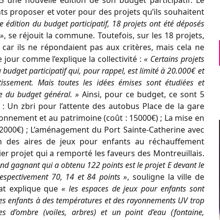
 une nouvelle édition de son budget participatif. Le
ants proposer et voter pour des projets qu’ils souhaitent
e édition du budget participatif, 18 projets ont été déposés
 »
, se réjouit la commune. Toutefois, sur les 18 projets,
car ils ne répondaient pas aux critères, mais cela ne
 jour comme l’explique la collectivité :
« Certains projets
 budget participatif qui, pour rappel, est limité à 20.000€ et
issement. Mais toutes les idées émises sont étudiées et
re du budget général. »
Ainsi, pour ce budget, ce sont 5
 : Un zbri pour l’attente des autobus Place de la gare
ironnement et au patrimoine (coût : 15000€) ; La mise en
 2000€) ; L’aménagement du Port Sainte-Catherine avec
ion des aires de jeux pour enfants au réchauffement
ier projet qui a remporté les faveurs des Montreuillais.
grand gagnant qui a obtenu 122 points est le projet E devant le
respectivement 70, 14 et 84 points »
, souligne la ville de
éat explique que
« les espaces de jeux pour enfants sont
 les enfants à des températures et des rayonnements UV trop
 d’ombre (voiles, arbres) et un point d’eau (fontaine,