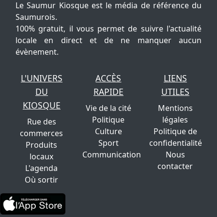
Le Saumur Kiosque est le média de référence du
Saumurois.
100% gratuit, il vous permet de suivre l'actualité
locale en direct et de ne manquer aucun
évènement.
L'UNIVERS
ACCÈS
LIENS
DU
RAPIDE
UTILES
KIOSQUE
Vie de la cité
Mentions
Politique
légales
Rue des
Culture
Politique de
commerces
Sport
confidentialité
Produits
Communication
Nous
locaux
contacter
L'agenda
Où sortir