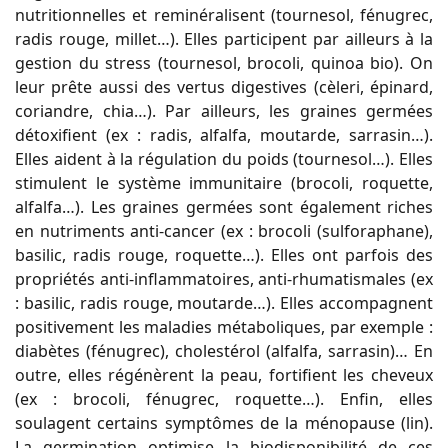
nutritionnelles et reminéralisent (tournesol, fénugrec,
radis rouge, millet…). Elles participent par ailleurs à la
gestion du stress (tournesol, brocoli, quinoa bio). On
leur prête aussi des vertus digestives (cèleri, épinard,
coriandre, chia…). Par ailleurs, les graines germées
détoxifient (ex : radis, alfalfa, moutarde, sarrasin…).
Elles aident à la régulation du poids (tournesol…). Elles
stimulent le système immunitaire (brocoli, roquette,
alfalfa…). Les graines germées sont également riches
en nutriments anti-cancer (ex : brocoli (sulforaphane),
basilic, radis rouge, roquette…). Elles ont parfois des
propriétés anti-inflammatoires, anti-rhumatismales (ex
: basilic, radis rouge, moutarde…). Elles accompagnent
positivement les maladies métaboliques, par exemple :
diabètes (fénugrec), cholestérol (alfalfa, sarrasin)… En
outre, elles régénèrent la peau, fortifient les cheveux
(ex : brocoli, fénugrec, roquette…). Enfin, elles
soulagent certains symptômes de la ménopause (lin).
La germination optimise la biodisponibilité de ces