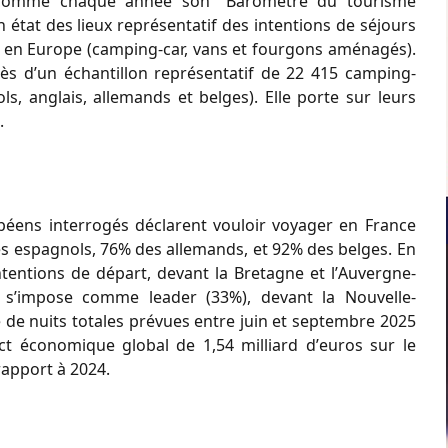
e comme chaque année son “Baromètre du tourisme
’un état des lieux représentatif des intentions de séjours
és en Europe (camping-car, vans et fourgons aménagés).
ès dʼun échantillon représentatif de 22 415 camping-
ls, anglais, allemands et belges). Elle porte sur leurs
.
opéens interrogés déclarent vouloir voyager en France
des espagnols, 76% des allemands, et 92% des belges. En
intentions de départ, devant la Bretagne et lʼAuvergne-
e sʼimpose comme leader (33%), devant la Nouvelle-
 de nuits totales prévues entre juin et septembre 2025
ct économique global de 1,54 milliard dʼeuros sur le
rapport à 2024.