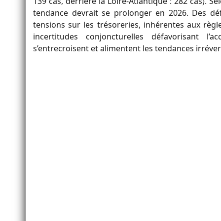
139 cas, derrière la Loire-Atlantique : 282 cas). 
tendance devrait se prolonger en 2026. Des déf
tensions sur les trésoreries, inhérentes aux règl
incertitudes conjoncturelles défavorisant l
s’entrecroisent et alimentent les tendances irréve