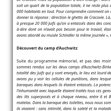
soit un quart de la population totale, il ne reste plus
000 habitants en tout. Pour comprendre comment on est p
donner la réponse : direction le ghetto de Cracovie. L
à presque 20 000 Juifs qu’on a entassés dans des condi
à-dire dont on n’avait pas besoin pour le travail, éta
avons abordé au musée Schindler la même journée
»,
r
Découvert du camp d’Auchwitz
Suite du programme mémoriel, et pas des moin
sommes rendus sur les deux camps d’Auschwitz-Birken
totalité des Juifs qui y sont envoyés, le lieu est lour
avons pu y voir les cellules de punitions, dans lesqu
baraques dans lesquels ils étaient entassés. La pote
l’inhumanité avec laquelle étaient traités tous ces ge
des lits superposés et à chaque niveau, entre 6 et 8
matelas. Dans la baraque des toilettes, nous nous so
ils vivaient : sans intimité, dans la saleté et la maladi