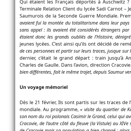
Qui étaient les Français déportés à Auschwitz ?
Terminale Relation Client du lycée Sadi Carnot – 
Saumurois de la Seconde Guerre Mondiale. Prem
avaient fui la montée du totalitarisme dans leur pays 
sans appel : ils avaient été considérés étrangers par 
étaient donc les grands oubliés de l’Histoire, dénigr
jeunes lycées. C’est ainsi qu’ils ont décidé de rem
de ces personnes et partir sur leurs traces, jusque sur l
dernier, c’était le grand départ : train jusqu’à
Charles de Gaulle. Dans l’avion, direction Cracovie
bien différentes, fait le même trajet, depuis Saumur ve
Un voyage mémoriel
Dès le 21 février, Ils sont partis sur les traces d
mondiale. Au programme,
« visite du quartier de K
son nom du roi polonais Casimir le Grand, celui qui avai
Cracovie, de l’autre côté du fleuve (la Vistule) au XIVe 
de Cracovie mais sa population a bien changé : alors qu