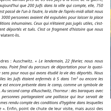
 aujourd’hui que 200 Juifs dans la ville qui compte, elle, 750
assé de l’un à l’autre, la visite de l’après-midi allait nous
à, 3000 personnes avaient été expulsées pour laisser la place
tions inhumaines. Ceux qui n’étaient pas jugés utiles, c’est-
ient déportés et tués. C’est ce fragment d’histoire que nous
elatent-ils.
dres : Auschwitz.
« Le lendemain, 22 février, nous nous
au. Point final du parcours de déportation pour la quasi-
d de sens pour nous qui avons étudié la vie des déportés. Nous
elles les Juifs étaient enfermés à 5 dans 1m² ou encore les
nce est encore présente dans le camp, comme un symbole de
ns. Au second camp d’Auschwitz, l’horreur : des baraques avec
 personnes partageaient une paillasse qui leur servait de
mmes rendu compte des conditions d’hygiène dans lesquelles
e ».
Enfin, point de chute de leur visite, mais aussi des