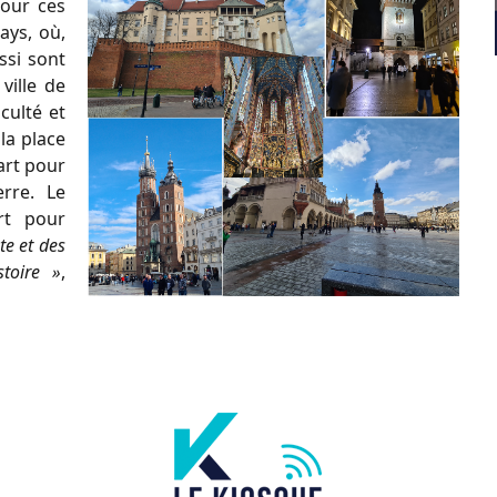
pour ces
ays, où,
ssi sont
 ville de
aculté et
 la place
art pour
rre. Le
rt pour
te et des
stoire »
,