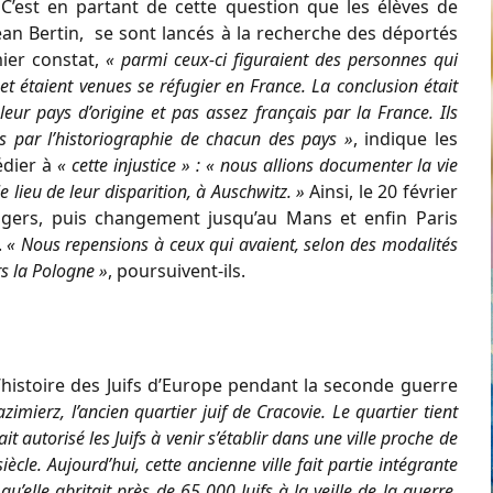
 C’est en partant de cette question que les élèves de
Jean Bertin, se sont lancés à la recherche des déportés
ier constat,
« parmi ceux-ci figuraient des personnes qui
et étaient venues se réfugier en France. La conclusion était
leur pays d’origine et pas assez français par la France. Ils
és par l’historiographie de chacun des pays »
, indique les
édier à
« cette injustice » : « nous allions documenter la vie
e lieu de leur disparition, à Auschwitz. »
Ainsi, le 20 février
 Angers, puis changement jusqu’au Mans et enfin Paris
.
« Nous repensions à ceux qui avaient, selon des modalités
rs la Pologne »
, poursuivent-ils.
e l’histoire des Juifs d’Europe pendant la seconde guerre
azimierz, l’ancien quartier juif de Cracovie. Le quartier tient
t autorisé les Juifs à venir s’établir dans une ville proche de
siècle. Aujourd’hui, cette ancienne ville fait partie intégrante
’elle abritait près de 65 000 Juifs à la veille de la guerre,