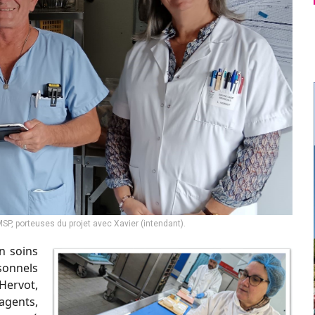
EMSP, porteuses du projet avec Xavier (intendant).
n soins
rsonnels
Hervot,
 agents,