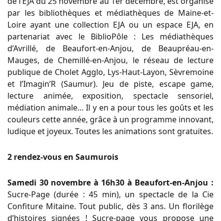
de l’EJA du 25 novembre au 1er décembre, est organisé
par les bibliothèques et médiathèques de Maine-et-
Loire ayant une collection EJA ou un espace EJA, en
partenariat avec le BiblioPôle : Les médiathèques
d’Avrillé, de Beaufort-en-Anjou, de Beaupréau-en-
Mauges, de Chemillé-en-Anjou, le réseau de lecture
publique de Cholet Agglo, Lys-Haut-Layon, Sèvremoine
et l’Imagin’R (Saumur). Jeu de piste, escape game,
lecture animée, exposition, spectacle sensoriel,
médiation animale… Il y en a pour tous les goûts et les
couleurs cette année, grâce à un programme innovant,
ludique et joyeux. Toutes les animations sont gratuites.
2 rendez-vous en Saumurois
Samedi 30 novembre à 16h30 à Beaufort-en-Anjou :
Sucre-Page (durée : 45 min), un spectacle de la Cie
Confiture Mitaine. Tout public, dès 3 ans. Un florilège
d’histoires signées ! Sucre-page vous propose une