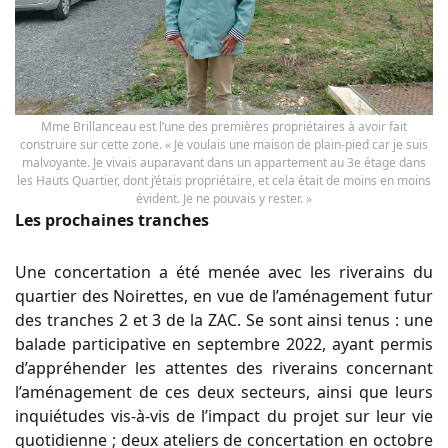
Mme Brillanceau est l’une des premières propriétaires à avoir fait
construire sur cette zone. « Je voulais une maison de plain-pied car je suis
malvoyante. Je vivais auparavant dans un appartement au 3e étage dans
les Hauts Quartier, dont j’étais propriétaire, et cela était de moins en moins
évident. Je ne pouvais y rester. »
Les prochaines tranches
Une concertation a été menée avec les riverains du
quartier des Noirettes, en vue de l’aménagement futur
des tranches 2 et 3 de la ZAC. Se sont ainsi tenus : une
balade participative en septembre 2022, ayant permis
d’appréhender les attentes des riverains concernant
l’aménagement de ces deux secteurs, ainsi que leurs
inquiétudes vis-à-vis de l’impact du projet sur leur vie
quotidienne ; deux ateliers de concertation en octobre