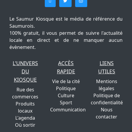
Le Saumur Kiosque est le média de référence du
Saumurois.
100% gratuit, il vous permet de suivre l'actualité
locale en direct et de ne manquer aucun
évènement.
L'UNIVERS
ACCÈS
LIENS
DU
RAPIDE
UTILES
KIOSQUE
Vie de la cité
Mentions
Politique
légales
Rue des
Culture
Politique de
commerces
Sport
confidentialité
Produits
Communication
Nous
locaux
contacter
L'agenda
Où sortir