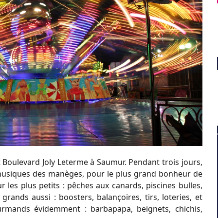
t Boulevard Joly Leterme à Saumur. Pendant trois jours,
et musiques des manèges, pour le plus grand bonheur de
r les plus petits : pêches aux canards, piscines bulles,
ands aussi : boosters, balançoires, tirs, loteries, et
urmands évidemment : barbapapa, beignets, chichis,