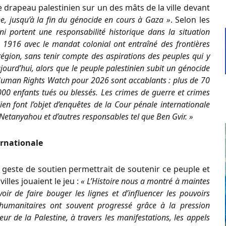
 drapeau palestinien sur un des mâts de la ville devant
ne, jusqu’à la fin du génocide en cours à Gaza »
. Selon les
i portent une responsabilité historique dans la situation
e 1916 avec le mandat colonial ont entraîné des frontières
 région, sans tenir compte des aspirations des peuples qui y
jourd’hui, alors que le peuple palestinien subit un génocide
 Human Rights Watch pour 2026 sont accablants : plus de 70
000 enfants tués ou blessés. Les crimes de guerre et crimes
n font l’objet d’enquêtes de la Cour pénale internationale
Netanyahou et d’autres responsables tel que Ben Gvir. »
ernationale
geste de soutien permettrait de soutenir ce peuple et
lles jouaient le jeu :
« L’Histoire nous a montré à maintes
oir de faire bouger les lignes et d’influencer les pouvoirs
 humanitaires ont souvent progressé grâce à la pression
eur de la Palestine, à travers les manifestations, les appels