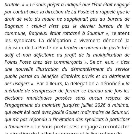
brutale. » « Le sous-préfet a indiqué que l’État était engagé
par contrat avec la direction de La Poste et a rappelé que le
droit de veto du maire ne s’appliquait pas au bureau de
Bagneux : celui-ci n’est pas le dernier bureau de la
commune, Bagneux étant rattaché à Saumur »
, relatent
les syndicats. La délégation a vivement dénoncé la
décision de La Poste de
« brader un bureau de poste très
actif et non déficitaire au profit de la multiplication de
Points Poste chez des commerçants »
. Selon eux,
« c’est
une nouvelle illustration du démantèlement du service
public postal au bénéfice d’intérêts privés et au détriment
des usagers »
. Par ailleurs, la délégation a dénoncé
« la
méthode de s’empresser de fermer ce bureau une fois les
élections municipales passées sans aucun respect de
l’engagement du maintien jusqu’en juillet 2026 à minima,
qui avait été acté avec Jackie Goulet (ndlr maire de Saumur)
qui n’a pas répondu à l’invitation des syndicats à participer
à l’audience ».
Le Sous-préfet s’est engagé à recontacter
la direction de La Poste concernant le lieu retenu (le