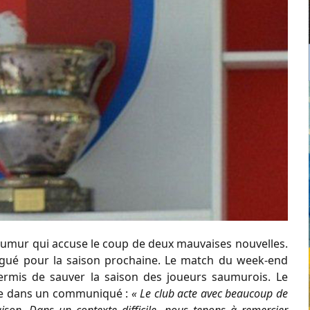
Saumur qui accuse le coup de deux mauvaises nouvelles.
légué pour la saison prochaine. Le match du week-end
 permis de sauver la saison des joueurs saumurois. Le
te dans un communiqué :
« Le club acte avec beaucoup de
aison. Dans un contexte difficile, nous tenons à remercier