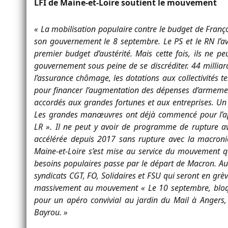
LFI de Maine-et-Loire soutient le mouvement
« La mobilisation populaire contre le budget de Franç
son gouvernement le 8 septembre. Le PS et le RN l’a
premier budget d’austérité. Mais cette fois, ils ne p
gouvernement sous peine de se discréditer. 44 milliard
l’assurance chômage, les dotations aux collectivités terr
pour financer l’augmentation des dépenses d’armem
accordés aux grandes fortunes et aux entreprises. Un 
Les grandes manœuvres ont déjà commencé pour l’apr
LR ». Il ne peut y avoir de programme de rupture av
accélérée depuis 2017 sans rupture avec la macronie
Maine-et-Loire s’est mise au service du mouvement qu
besoins populaires passe par le départ de Macron. Aus
syndicats CGT, FO, Solidaires et FSU qui seront en grève,
massivement au mouvement « Le 10 septembre, bloqu
pour un apéro convivial au jardin du Mail à Angers, 
Bayrou. »