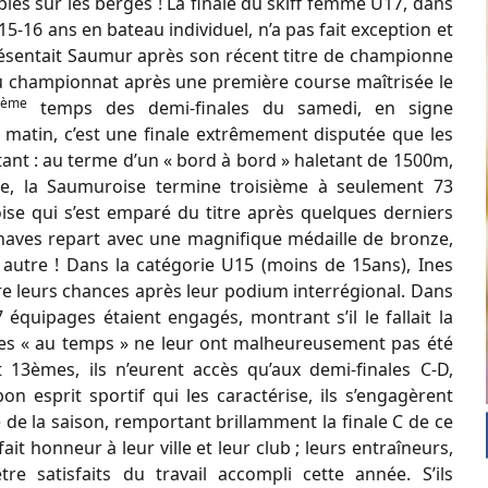
lés sur les berges ! La finale du skiff femme U17, dans
15-16 ans en bateau individuel, n’a pas fait exception et
ésentait Saumur après son récent titre de championne
 du championnat après une première course maîtrisée le
ème
temps des demi-finales du samedi, en signe
 matin, c’est une finale extrêmement disputée que les
nt : au terme d’un « bord à bord » haletant de 1500m,
ge, la Saumuroise termine troisième à seulement 73
se qui s’est emparé du titre après quelques derniers
naves repart avec une magnifique médaille de bronze,
t autre ! Dans la catégorie U15 (moins de 15ans), Ines
re leurs chances après leur podium interrégional. Dans
équipages étaient engagés, montrant s’il le fallait la
tives « au temps » ne leur ont malheureusement pas été
 13èmes, ils n’eurent accès qu’aux demi-finales C-D,
 esprit sportif qui les caractérise, ils s’engagèrent
de la saison, remportant brillamment la finale C de ce
t honneur à leur ville et leur club ; leurs entraîneurs,
e satisfaits du travail accompli cette année. S’ils