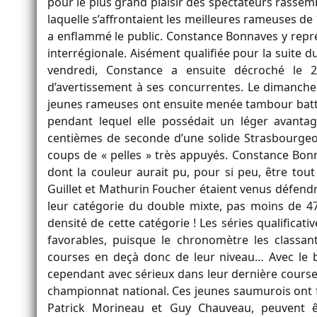
pour le plus grand plaisir des spectateurs rassemb
laquelle s’affrontaient les meilleures rameuses de 
a enflammé le public. Constance Bonnaves y repr
interrégionale. Aisément qualifiée pour la suite
vendredi, Constance a ensuite décroché le 2
d’avertissement à ses concurrentes. Le dimanche
jeunes rameuses ont ensuite menée tambour batta
pendant lequel elle possédait un léger avanta
centièmes de seconde d’une solide Strasbourgeoi
coups de « pelles » très appuyés. Constance Bon
dont la couleur aurait pu, pour si peu, être tou
Guillet et Mathurin Foucher étaient venus défend
leur catégorie du double mixte, pas moins de 47 
densité de cette catégorie ! Les séries qualifica
favorables, puisque le chronomètre les classant
courses en deçà donc de leur niveau… Avec le bon
cependant avec sérieux dans leur dernière course 
championnat national. Ces jeunes saumurois ont fai
Patrick Morineau et Guy Chauveau, peuvent êtr