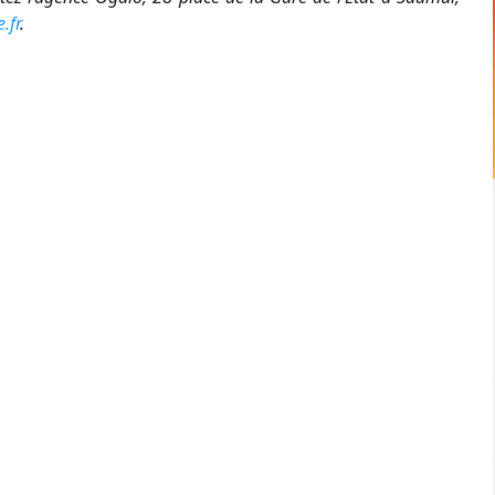
.fr
.